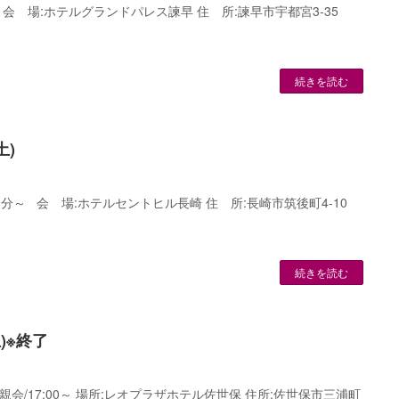
10分 会 場:ホテルグランドパレス諫早 住 所:諫早市宇都宮3-35
続きを読む
土)
7時10分～ 会 場:ホテルセントヒル長崎 住 所:長崎市筑後町4-10
続きを読む
)※終了
 懇親会/17:00～ 場所:レオプラザホテル佐世保 住所:佐世保市三浦町