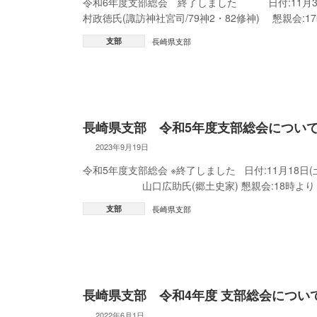
令和6年度支部総会 終了しました 日付:11月
村政徳氏(諏訪神社宮司/79神2・82修神) 懇親会:1
支部
長崎県支部
長崎県支部 令和5年度支部総会につい
2023年9月19日
令和5年度支部総会 ※終了しました 日付:11月18日(
山口広助氏(郷土史家) 懇親会:18時より 
支部
長崎県支部
長崎県支部 令和4年度 支部総会につい
2022年6月1日