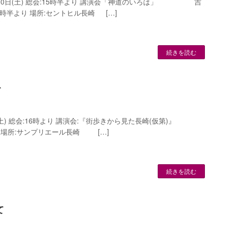
30日(土) 総会:15時半より 講演会「神道のいろは」 吉
7時半より 場所:セントヒル長崎 […]
続きを読む
て
土) 総会:16時より 講演会:『街歩きから見た長崎(仮第)』
場所:サンプリエール長崎 […]
続きを読む
て