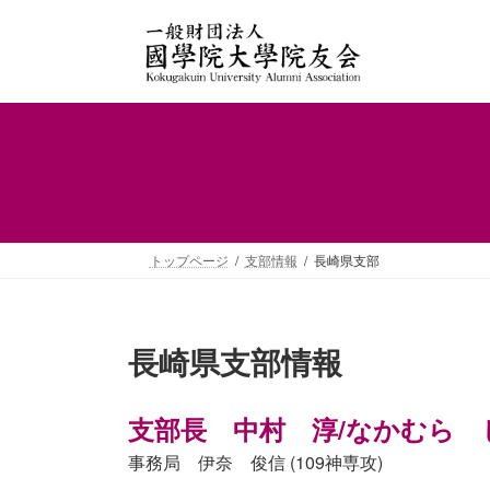
コ
ナ
ン
ビ
テ
ゲ
ン
ー
ツ
シ
へ
ョ
ス
ン
キ
に
ッ
移
プ
動
トップページ
支部情報
長崎県支部
長崎県支部情報
支部長 中村 淳/なかむら じゅ
事務局 伊奈 俊信 (109神専攻)