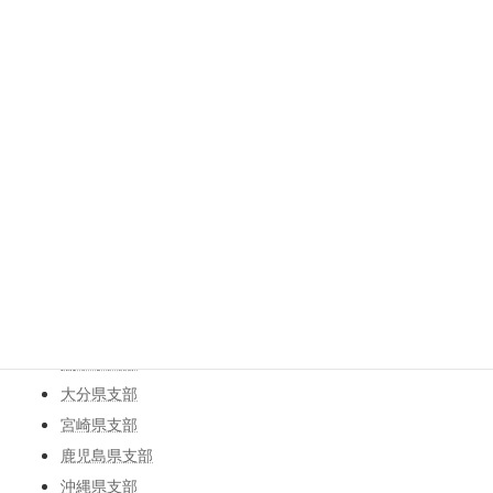
四国
徳島県支部
香川県支部
愛媛県支部
高知県支部
九州・沖縄
福岡県支部
佐賀県支部
長崎県支部
熊本県支部
大分県支部
宮崎県支部
鹿児島県支部
沖縄県支部