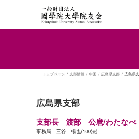
コ
ナ
ン
ビ
テ
ゲ
ン
ー
ツ
シ
へ
ョ
ス
ン
キ
に
ッ
移
プ
動
トップページ
支部情報
中国
広島県支部
広島県支
広島県支部
支部長 渡部 公麿/わたなべ 
事務局 三谷 暢也(100法)