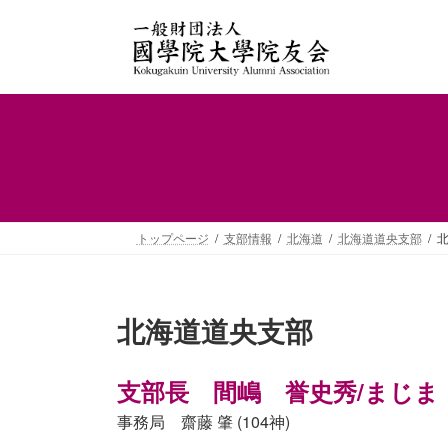
コ
ナ
ン
ビ
テ
ゲ
ン
ー
ツ
シ
へ
ョ
ス
ン
キ
に
ッ
移
プ
動
トップページ
支部情報
北海道
北海道道央支部
北
北海道道央支部
支部長 間嶋 誉史秀/まじま 
事務局 齋藤 肇 (104神)