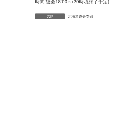
時間:総会
18
:
00
～(20時頃終了予定)
北海道道央支部
支部