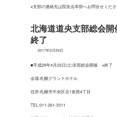
※支部の連絡先は院友会本部へお問合せくださ
北海道道央支部総会開催のお
終了
2017年3月29日
■平成29年4月22日(土)支部総会開催 ※終了
会場:札幌グランドホテル
住所:札幌市中央区北
1
条西
4
丁目
TEL:
011-261-3311