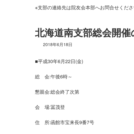
※支部の連絡先は院友会本部へお問合せくださ
北海道南支部総会開催のお知
2018年6月18日
■平成30年6月22日(金)
総 会:午後6時～
懇親会:総会終了次第
会 場:冨茂登
住 所:函館市宝来長9番7号