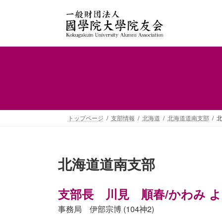
コ
ナ
ン
ビ
テ
ゲ
ン
ー
ツ
シ
へ
ョ
ス
ン
キ
に
ッ
移
プ
動
トップページ
支部情報
北海道
北海道道南支部
北
北海道道南支部
支部長 川見 順春/かわみ より
事務局 伊部宗博 (104神2)