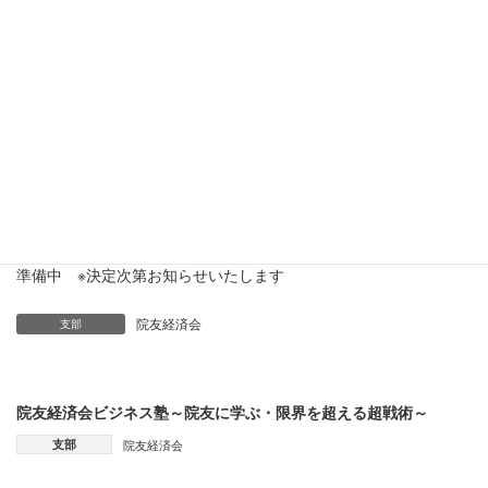
院友経済会開催自粛のお知らせ
2021年4月5日
準備中 ※決定次第お知らせいたします
院友経済会
支部
院友経済会ビジネス塾～院友に学ぶ・限界を超える超戦術～
支部
院友経済会