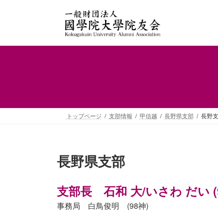
コ
ナ
ン
ビ
テ
ゲ
ン
ー
ツ
シ
へ
ョ
ス
ン
キ
に
ッ
移
プ
動
トップページ
支部情報
甲信越
長野県支部
長野支
長野県支部
支部長 石和 大/いさわ だい (
事務局 白鳥俊明 (98神)