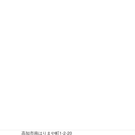
高知県支部 令和5年度支部総会
について
2023年9月26日
令和5年度支部総会
※終了しました
日付:9月15日(金)
総会:18時30分～
懇親会:総会終了後～
場所:寿し柳 はりまや橋本店
高知市南はりまや町1-2-20