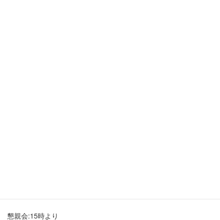
東京都南多摩支部 令和8年度総
会
2026年6月21日
令和8年度支部総会
終了しました
日付:6月28日(日)
総会:13時より
講演会:13時40分より
演題:『幸魂 奇魂(サキミタマ・クシミタマ)を考える』
講師:西岡和彦氏(國學院大學神道文化学部教授)
懇親会:15時より