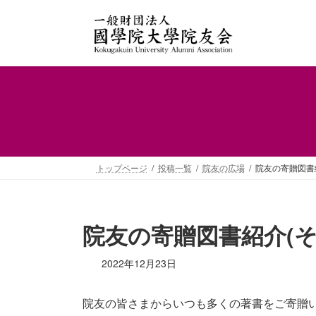
コ
ナ
ン
ビ
テ
ゲ
ン
ー
ツ
シ
へ
ョ
ス
ン
キ
に
ッ
移
プ
動
トップページ
投稿一覧
院友の広場
院友の寄贈図書紹
院友の寄贈図書紹介(その
2022年12月23日
院友の皆さまからいつも多くの著書をご寄贈