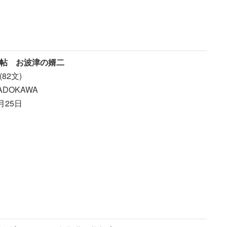
帖 お波津の婿二
82文)
DOKAWA
月25日