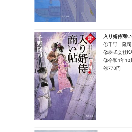
入り婿侍商い
①千野 隆司(
②株式会社KA
③令和4年10
④770円