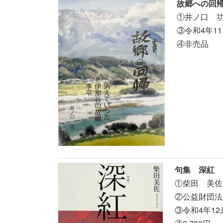
故郷への回
①井ノ口 功(
③令和4年11
④非売品
句集 深紅
①柴田 美佐(
②公益財団法
③令和4年12