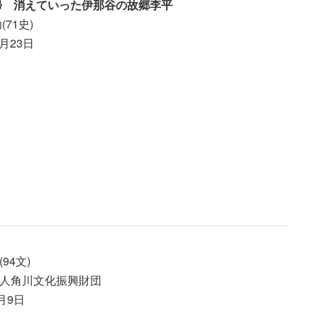
帰 消えていった伊那谷の故郷李平
71史)
月23日
94文)
人角川文化振興財団
月9日