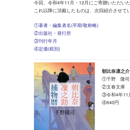
今回、令和4年11月・12月にご寄贈いただ
これ以降に頂戴したものは、次回紹介させて
①著者・編集者名(卒期/敬称略)
②出版社・発行所
③刊行年月
④定価(税別)
朝比奈凛之介
①千野 隆司(
②文春文庫
③令和4年11
④640円