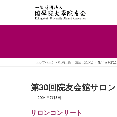
コ
ナ
ン
ビ
テ
ゲ
ン
ー
ツ
シ
へ
ョ
ス
ン
キ
に
ッ
移
プ
動
トップページ
投稿一覧
講座・講演会
第30回院友
第30回院友会館サロ
2024年7月3日
サロンコンサート