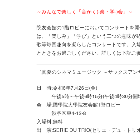
～みんなで楽しく「音がく(‐楽・学‐)会」～
院友会館の1階ロビーにおいてコンサートを開
は、「楽しみ」「学び」という二つの意味が
歌等毎回趣向を凝らしたコンサートです。入
とときをお過ごしください。詳しくは下記ご
「
真夏のシネマミュージック
～サックスアン
日 時:令和6年7月26日(金)
午後5時～午後6時15分(午後4時30分開場
会 場:國學院大學院友会館1階ロビー
渋谷区東4-12-8
入場料:無料
出 演:
SERIE DU TRIO(セリエ・デュ・トリオ