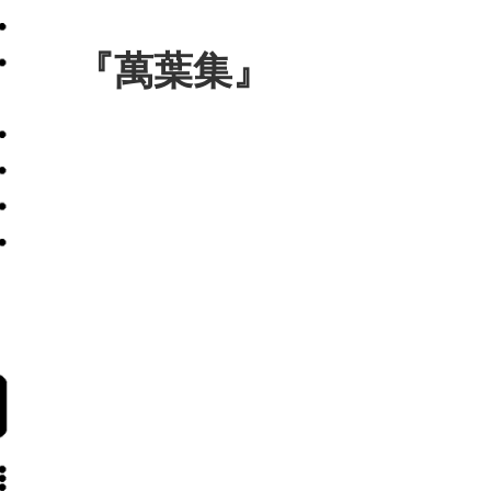
『萬葉集』