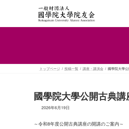
コ
ナ
ン
ビ
テ
ゲ
ン
ー
ツ
シ
へ
ョ
ス
ン
キ
に
ッ
移
プ
動
トップページ
投稿一覧
講座・講演会
國學院大學公
國學院大學公開古典講
2026年6月19日
～令和8年度公開古典講座の開講のご案内～