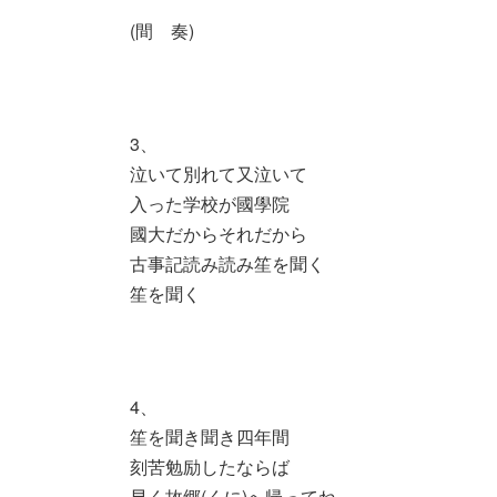
(間 奏)
3、
泣いて別れて又泣いて
入った学校が國學院
國大だからそれだから
古事記読み読み笙を聞く
笙を聞く
4、
笙を聞き聞き四年間
刻苦勉励したならば
早く故郷(くに)へ帰ってね