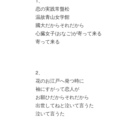
1、
恋の実践常盤松
温故青山女学館
國大だからそれだから
心臓女子(おなご)が寄って来る
寄って来る
2、
花のお江戸へ発つ時に
袖にすがって恋人が
お願ひだからそれだから
出世してねと泣いて言うた
泣いて言うた