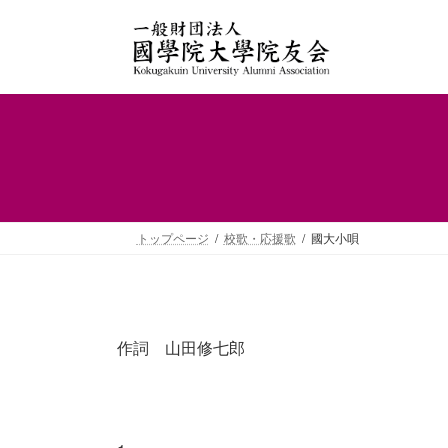
コ
ナ
ン
ビ
テ
ゲ
ン
ー
ツ
シ
へ
ョ
ス
ン
キ
に
ッ
移
プ
動
トップページ
校歌・応援歌
國大小唄
作詞 山田修七郎