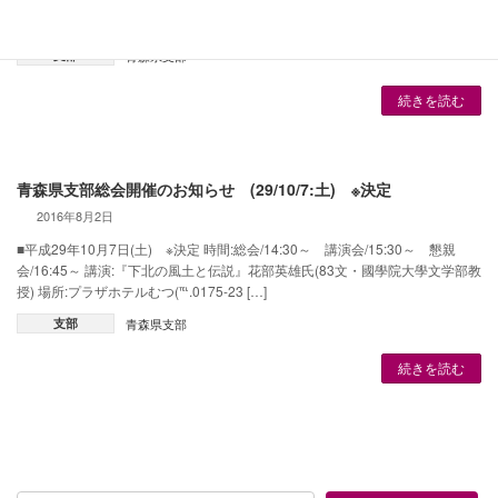
■平成30年9月29日(土) 講演会:15時～ 総 会:16時～ 懇親会:17時15分～ 会
場:八戸プラザホテル 住 所:八戸市柏崎1-6-6
支部
青森県支部
続きを読む
青森県支部総会開催のお知らせ (29/10/7:土) ※決定
2016年8月2日
■平成29年10月7日(土) ※決定 時間:総会/14:30～ 講演会/15:30～ 懇親
会/16:45～ 講演:『下北の風土と伝説』花部英雄氏(83文・國學院大學文学部教
授) 場所:プラザホテルむつ(℡.0175-23 […]
支部
青森県支部
続きを読む