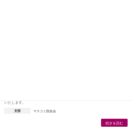
マスコミ院友会 令和4年度 総会について
2022年6月1日
令和4年度の支部総会は、開催検討中です。。 ※詳細は決まり次第、お知らせ
いたします。 ※今後の状況により、変更になる可能性がございます。予めご了
承ください。
支部
マスコミ院友会
続きを読む
マスコミ院友会総会開催自粛のお知らせ
2020年8月5日
令和3年度 支部総会の開催は、 新型コロナウイルス感染拡大防止のため自粛
いたします。
支部
マスコミ院友会
続きを読む